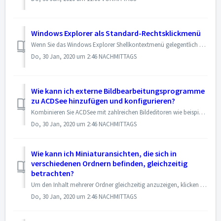
Windows Explorer als Standard-Rechtsklickmenü
Wenn Sie das Windows Explorer Shellkontextmenü gelegentlich nutzen wollen, wenn Sie in ACDSee auf eine Miniaturansicht rechtsklicken, dann können Sie die Ums...
Do, 30 Jan, 2020 um 2:46 NACHMITTAGS
Wie kann ich externe Bildbearbeitungsprogramme
zu ACDSee hinzufügen und konfigurieren?
Kombinieren Sie ACDSee mit zahlreichen Bildeditoren wie beispielsweise Canvas und legen Sie fest, welcher Bildeditor standardmäßig von ACDSee geöffnet werden...
Do, 30 Jan, 2020 um 2:46 NACHMITTAGS
Wie kann ich Miniaturansichten, die sich in
verschiedenen Ordnern befinden, gleichzeitig
betrachten?
Um den Inhalt mehrerer Ordner gleichzeitig anzuzeigen, klicken Sie die Pfeile der gewünschten Ordner, die sich im Ordnerbaum links von den Ordnernamen befind...
Do, 30 Jan, 2020 um 2:46 NACHMITTAGS