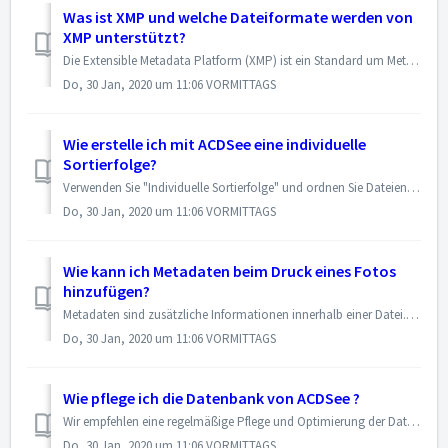
Was ist XMP und welche Dateiformate werden von
XMP unterstützt?
Die Extensible Metadata Platform (XMP) ist ein Standard um Metadaten (seien sie standardisiert oder proprietär) zu erfassen, abzuspeichern und weiterzugeben....
Do, 30 Jan, 2020 um 11:06 VORMITTAGS
Wie erstelle ich mit ACDSee eine individuelle
Sortierfolge?
Verwenden Sie "Individuelle Sortierfolge" und ordnen Sie Dateien im Dateilistenfenster nach eigenem Bedarf an. Wenn Sie die individuelle Sortierfol...
Do, 30 Jan, 2020 um 11:06 VORMITTAGS
Wie kann ich Metadaten beim Druck eines Fotos
hinzufügen?
Metadaten sind zusätzliche Informationen innerhalb einer Datei. Zum Beispiel können Digitalfotos Informationen zur Kamera, Aufnahmedatum, Fotogröße usw. enth...
Do, 30 Jan, 2020 um 11:06 VORMITTAGS
Wie pflege ich die Datenbank von ACDSee ?
Wir empfehlen eine regelmäßige Pflege und Optimierung der Datenbank um Festplattenspeicher zu sparen, nicht gebrauchte und überflüssige Informationen zu entf...
Do, 30 Jan, 2020 um 11:06 VORMITTAGS