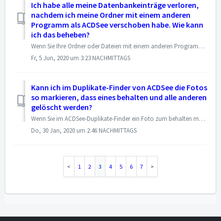
Ich habe alle meine Datenbankeinträge verloren,
nachdem ich meine Ordner mit einem anderen
Programm als ACDSee verschoben habe. Wie kann
ich das beheben?
Wenn Sie Ihre Ordner oder Dateien mit einem anderen Programm als ACDSee verschoben haben, sind höchstwahrscheinlich so genannte verwaiste Ordner/Dateien ent...
Fr, 5 Jun, 2020 um 3:23 NACHMITTAGS
Kann ich im Duplikate-Finder von ACDSee die Fotos
so markieren, dass eines behalten und alle anderen
gelöscht werden?
Wenn Sie im ACDSee-Duplikate-Finder ein Foto zum behalten markieren wollen, alle anderen jedoch gelöscht werden sollen, gehen Sie wie folgt vor: Mark...
Do, 30 Jan, 2020 um 2:46 NACHMITTAGS
1
2
3
4
5
6
7