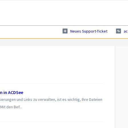
Neues Support-Ticket
ac
n in ACDSee
erungen und Links zu verwalten, ist es wichtig, Ihre Dateien
it den Bef...