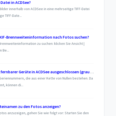
F-Datei in ACDSee?
lder innerhalb von ACDSee in eine mehrseitige TIFF-Datei
ge TIFF-Date...
EXIF-Brennweiteninformation nach Fotos suchen?
rennweiteninformation zu suchen: klicken Sie Ansicht |
 Be...
Warum sind die Laufwerke einiger entfernbarer Geräte in ACDSee ausgeschlossen (grau hinterlegt) und wie kann ich diese wieder einbeziehen?
Seriennummern, die aus einer Kette von Nullen bestehen. Da
nt, können di...
Dateinamen zu den Fotos anzeigen?
tos anzuzeigen, gehen Sie wie folgt vor: Starten Sie den