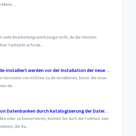
Menü. ...
en viele Bearbeitungswerkzeuge nicht, da die meisten
ter Farbtiefe erforde...
Müssen ältere Versionen von ACDSee de-installiert werden vor der Installation der neuen Version?
igen Versionen von ACDSee zu de-installieren, bevor die neue
nen de...
Wiederherstellen oder Konvertieren von Datenbanken durch Katalogisierung der Dateien mit eingebetteten ACDSee-Datenbankinformationen
en oder zu konvertieren, können Sie auch die Funktion zum
teien, die Da...