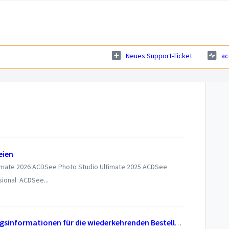
Neues Support-Ticket
ac
eien
imate 2026 ACDSee Photo Studio Ultimate 2025 ACDSee
ional ACDSee...
Aktualisieren der Kreditkartenzahlungsinformationen für die wiederkehrenden Bestellungen im acdID-Benutzerportal