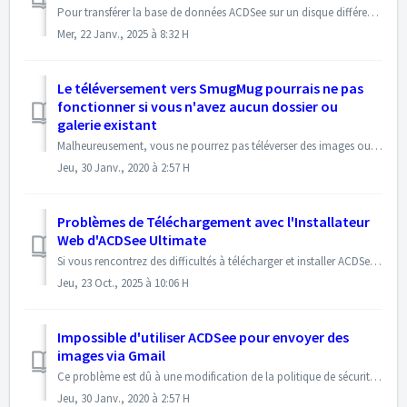
Pour transférer la base de données ACDSee sur un disque différent, utilisez l'Explorateur de fichiers Windows pour copier le dossier de la base de donné...
Mer, 22 Janv., 2025 à 8:32 H
Le téléversement vers SmugMug pourrais ne pas
fonctionner si vous n'avez aucun dossier ou
galerie existant
Malheureusement, vous ne pourrez pas téléverser des images ou créer une nouvelle galerie à partir du téléchargeur ACDSee SmugMug si vous n'avez aucun dos...
Jeu, 30 Janv., 2020 à 2:57 H
Problèmes de Téléchargement avec l'Installateur
Web d'ACDSee Ultimate
Si vous rencontrez des difficultés à télécharger et installer ACDSee Ultimate avec le programme d'installation Web, vous pouvez télécharger le fichier d...
Jeu, 23 Oct., 2025 à 10:06 H
Impossible d'utiliser ACDSee pour envoyer des
images via Gmail
Ce problème est dû à une modification de la politique de sécurité de Gmail. Utilisez les étapes suivantes pour contourner ce problème: - Connectez-vous à ...
Jeu, 30 Janv., 2020 à 2:57 H