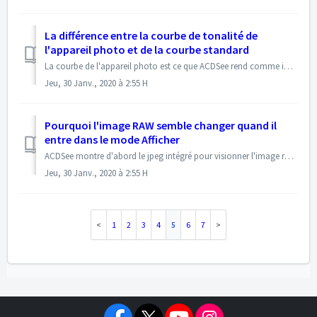
La différence entre la courbe de tonalité de
l'appareil photo et de la courbe standard
La courbe de l'appareil photo est ce que ACDSee rend comme image RAW avec le moteur de traitement RAW ACDSee. Une image RAW par lui-même a souvent besoin...
Jeu, 30 Janv., 2020 à 2:55 H
Pourquoi l'image RAW semble changer quand il
entre dans le mode Afficher
ACDSee montre d'abord le jpeg intégré pour visionner l'image rapidement. Lorsque l'image RAW est prêt à être traité, et en fonction de l'appa...
Jeu, 30 Janv., 2020 à 2:55 H
1
2
3
4
5
6
7