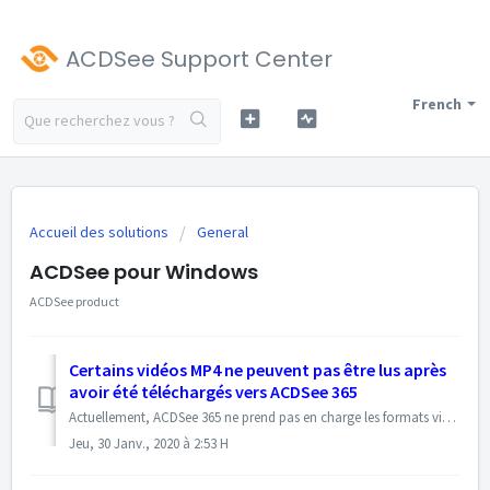
ACDSee Support Center
French
Accueil des solutions
General
ACDSee pour Windows
ACDSee product
Certains vidéos MP4 ne peuvent pas être lus après
avoir été téléchargés vers ACDSee 365
Actuellement, ACDSee 365 ne prend pas en charge les formats vidéos mp4 non-encodées en H.264. La taille maximale du fichier MP4 pouvant être téléchargé doit ...
Jeu, 30 Janv., 2020 à 2:53 H