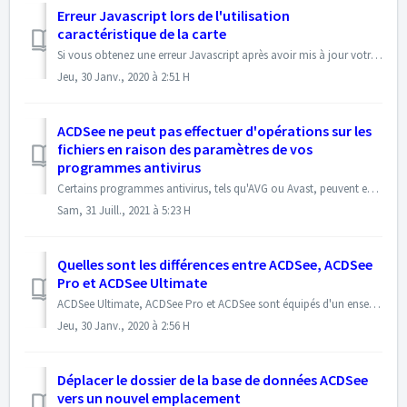
Erreur Javascript lors de l'utilisation
caractéristique de la carte
Si vous obtenez une erreur Javascript après avoir mis à jour votre Internet Explorer à la version 11 ou après avoir mis à jour votre système d'exploitati...
Jeu, 30 Janv., 2020 à 2:51 H
ACDSee ne peut pas effectuer d'opérations sur les
fichiers en raison des paramètres de vos
programmes antivirus
Certains programmes antivirus, tels qu'AVG ou Avast, peuvent empêcher les applications d'effectuer des opérations sur les fichiers telles que la sup...
Sam, 31 Juill., 2021 à 5:23 H
Quelles sont les différences entre ACDSee, ACDSee
Pro et ACDSee Ultimate
ACDSee Ultimate, ACDSee Pro et ACDSee sont équipés d'un ensemble complet de fonctionnalités pour vous aider à gérer, visualiser, éditer, créer et partage...
Jeu, 30 Janv., 2020 à 2:56 H
Déplacer le dossier de la base de données ACDSee
vers un nouvel emplacement