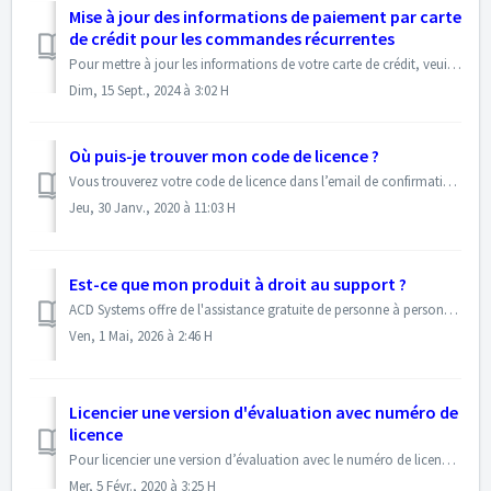
Mise à jour des informations de paiement par carte
de crédit pour les commandes récurrentes
Pour mettre à jour les informations de votre carte de crédit, veuillez suivre ces étapes : 1. Connectez-vous à votre portail utilisateur acdID. 2. Une foi...
Dim, 15 Sept., 2024 à 3:02 H
Où puis-je trouver mon code de licence ?
Vous trouverez votre code de licence dans l’email de confirmation d’ACD Systems ou dans l’email de confirmation de la commande du magasin en ligne de notre ...
Jeu, 30 Janv., 2020 à 11:03 H
Est-ce que mon produit à droit au support ?
ACD Systems offre de l'assistance gratuite de personne à personne pour les produits courants ainsi que les deux versions précédentes. De plus, ACD offre...
Ven, 1 Mai, 2026 à 2:46 H
Licencier une version d'évaluation avec numéro de
licence
Pour licencier une version d’évaluation avec le numéro de licence pour ACDSee : Lancez ACDSee. Cliquez sur Aide | Saisir un code de licence. Saisissez l...
Mer, 5 Févr., 2020 à 3:25 H