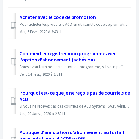
Acheter avec le code de promotion
Pour acheter les produits d'ACD en utilisant le code de promotion, veuillez suivre les étapes suivantes : Aller à la page des produits, par exemple AC...
Mer, 5 Févr., 2020 à 3:43 H
Comment enregistrer mon programme avec
l'option d'abonnement (adhésion)
Après avoir terminé l'installation du programme, s'il vous plaît utilisez les étapes suivantes pour enregistrer le programme comme un abonnement. La...
Ven, 14 Févr., 2020 à 1:31 H
Pourquoi est-ce que je ne reçois pas de courriels de
ACD
Si vous ne recevez pas des courriels de ACD Systems, S.V.P. Vérifiez le dossier Spam ou Junk de votre compte de messagerie. Si le message a été envoyé au dos...
Jeu, 30 Janv., 2020 à 2:57 H
Politique d'annulation d'abonnement au forfait
mensuel et annuel ACDSee 365