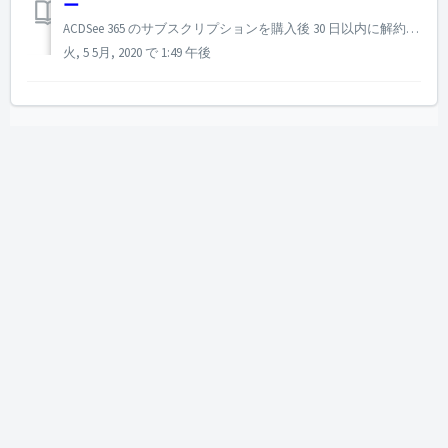
ー
ACDSee 365 のサブスクリプションを購入後 30 日以内に解約した場合、全額が返金されます。 たとえば、ACDSee 365 シルバープラン (年間) を 2016/8/15 に購入して 2016/9/15 より前に払い戻しを請求した場合、購入から 30 日以内に請求が行われているため、全額が返...
火, 5 5月, 2020 で 1:49 午後