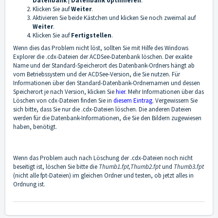
Datenbank | Datenbank optimieren
.
Klicken Sie auf
Weiter
.
Aktivieren Sie beide Kästchen und klicken Sie noch zweimal auf
Weiter
.
Klicken Sie auf
Fertigstellen
.
Wenn dies das Problem nicht löst, sollten Sie mit Hilfe des Windows
Explorer die .cdx-Dateien der ACDSee-Datenbank löschen. Der exakte
Name und der Standard-Speicherort des Datenbank-Ordners hängt ab
vom Betriebssystem und der ACDSee-Version, die Sie nutzen. Für
Informationen über den Standard-Datenbank-Ordnernamen und dessen
Speicherort je nach Version, klicken Sie
hier
. Mehr Informationen über das
Löschen von cdx-Dateien finden Sie in
diesem Eintrag
. Vergewissern Sie
sich bitte, dass Sie nur die .cdx-Dateien löschen. Die anderen Dateien
werden für die Datenbank-Informationen, die Sie den Bildern zugewiesen
haben, benötigt.
Wenn das Problem auch nach Löschung der .cdx-Dateien noch nicht
beseitigt ist, löschen Sie bitte die
Thumb1.fpt,
Thumb2.fpt
und
Thumb3.fpt
(nicht alle fpt-Dateien) im gleichen Ordner und testen, ob jetzt alles in
Ordnung ist.