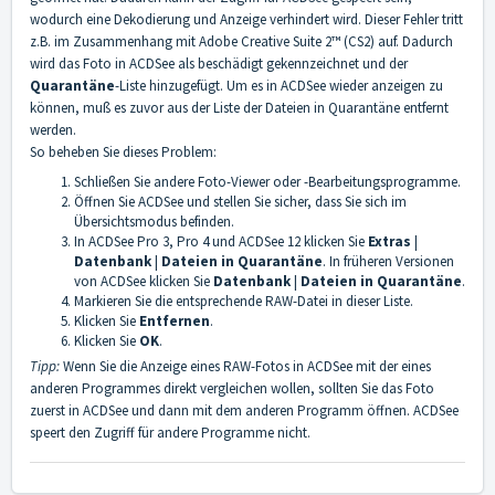
wodurch eine Dekodierung und Anzeige verhindert wird. Dieser Fehler tritt
z.B. im Zusammenhang mit Adobe Creative Suite 2™ (CS2) auf. Dadurch
wird das Foto in ACDSee als beschädigt gekennzeichnet und der
Quarantäne
-Liste hinzugefügt. Um es in ACDSee wieder anzeigen zu
können, muß es zuvor aus der Liste der Dateien in Quarantäne entfernt
werden.
So beheben Sie dieses Problem:
Schließen Sie andere Foto-Viewer oder -Bearbeitungsprogramme.
Öffnen Sie ACDSee und stellen Sie sicher, dass Sie sich im
Übersichtsmodus befinden.
In ACDSee Pro 3, Pro 4 und ACDSee 12 klicken Sie
Extras
|
Datenbank
|
Dateien in Quarantäne
. In früheren Versionen
von ACDSee klicken Sie
Datenbank
|
Dateien in Quarantäne
.
Markieren Sie die entsprechende RAW-Datei in dieser Liste.
Klicken Sie
Entfernen
.
Klicken Sie
OK
.
Tipp:
Wenn Sie die Anzeige eines RAW-Fotos in ACDSee mit der eines
anderen Programmes direkt vergleichen wollen, sollten Sie das Foto
zuerst in ACDSee und dann mit dem anderen Programm öffnen. ACDSee
speert den Zugriff für andere Programme nicht.