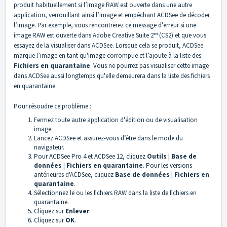
produit habituellement si l’image RAW est ouverte dans une autre
application, verrouillant ainsi l’image et empêchant ACDSee de décoder
l’image. Par exemple, vous rencontrerez ce message d'erreur si une
image RAW est ouverte dans Adobe Creative Suite 2™ (CS2) et que vous
essayez de la visualiser dans ACDSee. Lorsque cela se produit, ACDSee
marque l’image en tant qu'image corrompue et l’ajoute à la liste des
Fichiers en quarantaine
. Vous ne pourrez pas visualiser cette image
dans ACDSee aussi longtemps qu'elle demeurera dans la liste des fichiers
en quarantaine.
Pour résoudre ce problème :
Fermez toute autre application d'édition ou de visualisation
image.
Lancez ACDSee et assurez-vous d’être dans le mode du
navigateur.
Pour ACDSee Pro 4 et ACDSee 12, cliquez
Outils
|
Base de
données
|
Fichiers en quarantaine
. Pour les versions
antérieures d'ACDSee, cliquez
Base de données
|
Fichiers en
quarantaine
.
Sélectionnez le ou les fichiers RAW dans la liste de fichiers en
quarantaine.
Cliquez sur
Enlever
.
Cliquez sur
OK
.