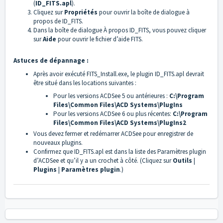
(
ID_FITS.apl
).
Cliquez sur
Propriétés
pour ouvrir la boîte de dialogue à
propos de ID_FITS.
Dans la boîte de dialogue À propos ID_FITS, vous pouvez cliquer
sur
Aide
pour ouvrir le fichier d’aide FITS.
Astuces de dépannage :
Après avoir exécuté FITS_Install.exe, le plugin ID_FITS.apl devrait
être situé dans les locations suivantes :
Pour les versions ACDSee 5 ou antérieures :
C:\Program
Files\Common Files\ACD Systems\PlugIns
Pour les versions ACDSee 6 ou plus récentes:
C:\Program
Files\Common Files\ACD Systems\PlugIns2
Vous devez fermer et redémarrer ACDSee pour enregistrer de
nouveaux plugins.
Confirmez que ID_FITS.apl est dans la liste des Paramètres plugin
d’ACDSee et qu’il y a un crochet à côté. (Cliquez sur
Outils
|
Plugins
|
Paramètres plugin
.)