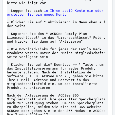
bitte wie folgt vor:

- Loggen Sie sich 
in Ihrem acdID Konto ein oder 
erstellen Sie ein neues Konto
- Klicken Sie auf " Aktivieren" im Menü oben auf 
der Seite.

- Kopieren Sie den " ACDSee Family Plan 
Lizenzschlüssel" in das "Lizenzschlüssel"-Feld , 
und klicken Sie dann auf "Aktivieren".

- Die Download-Links für jedes der Family Pack 
Produkte werden unter der "Meine Mitgliedschaft" 
Seite verfügbar sein.

- Klicken Sie auf die" Download >> "-Taste , um 
das Installationsprogramm für jedes Produkt 
herunterzuladen. Nach der Installation der 
Software , z. B. ACDSee Pro 7 , geben Sie bitte 
Ihre E-Mail -Adresse und Passwort in das 
Mitgliedschaftsfeld ein, um das installierte 
Produkt zu aktivieren.

Nach der Aktivierung der ACDSee 365 
Mitgliedschaft wird Ihre gekaufter Speicherplatz 
auch zur Verfügung stehen. Um den Speicherplatz 
zu überprüfen, melden Sie sich bei 365 Website 
ACDSee oder gehen Sie in den 365-Modus in ACDSee 
Pro 7 oder ACDSee 17.
