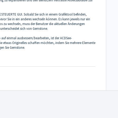
ung zu expandieren und den Benutzern vertraute Arbeitsabläufe zur
TEUERTE GUI. Sobald Sie sich in einem Grafiktool befinden,
evor Sie in ein anderes wechseln können. Es kann jeweils nur ein
os zu wechseln, muss der Benutzer die aktuellen Änderungen
f unterscheidet sich von Gemstone.
 auf einmal ausbessern/bearbeiten, ist der ACDSee-
 etwas Originelles schaffen möchten, indem Sie mehrere Elemente
gen Sie Gemstone.