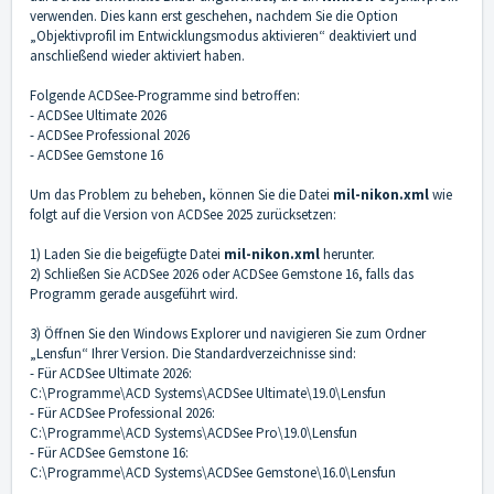
verwenden. Dies kann erst geschehen, nachdem Sie die Option
„Objektivprofil im Entwicklungsmodus aktivieren“ deaktiviert und
anschließend wieder aktiviert haben.
Folgende ACDSee-Programme sind betroffen:
- ACDSee Ultimate 2026
- ACDSee Professional 2026
- ACDSee Gemstone 16
Um das Problem zu beheben, können Sie die Datei
mil-nikon.xml
wie
folgt auf die Version von ACDSee 2025 zurücksetzen:
1) Laden Sie die beigefügte Datei
mil-nikon.xml
herunter.
2) Schließen Sie ACDSee 2026 oder ACDSee Gemstone 16, falls das
Programm gerade ausgeführt wird.
3) Öffnen Sie den Windows Explorer und navigieren Sie zum Ordner
„Lensfun“ Ihrer Version. Die Standardverzeichnisse sind:
- Für ACDSee Ultimate 2026:
C:\Programme\ACD Systems\ACDSee Ultimate\19.0\Lensfun
- Für ACDSee Professional 2026:
C:\Programme\ACD Systems\ACDSee Pro\19.0\Lensfun
- Für ACDSee Gemstone 16:
C:\Programme\ACD Systems\ACDSee Gemstone\16.0\Lensfun