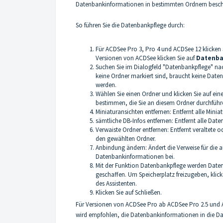
Datenbankinformationen in bestimmten Ordnern besch
So führen Sie die Datenbankpflege durch:
Für ACDSee Pro 3, Pro 4 und ACDSee 12 klicken 
Versionen von ACDSee klicken Sie auf
Datenba
Suchen Sie im Dialogfeld "Datenbankpflege" na
keine Ordner markiert sind, braucht keine Date
werden.
Wählen Sie einen Ordner und klicken Sie auf ein
bestimmen, die Sie an diesem Ordner durchfüh
Miniaturansichten entfernen: Entfernt alle Mini
sämtliche DB-Infos entfernen: Entfernt alle Da
Verwaiste Ordner entfernen: Entfernt veraltete 
den gewählten Ordner.
Anbindung ändern: Ändert die Verweise für die 
Datenbankinformationen bei.
Mit der Funktion Datenbankpflege werden Daten
geschaffen. Um Speicherplatz freizugeben, klic
des Assistenten.
Klicken Sie auf Schließen.
Für Versionen von ACDSee Pro ab ACDSee Pro 2.5 und 
wird empfohlen, die Datenbankinformationen in die Da