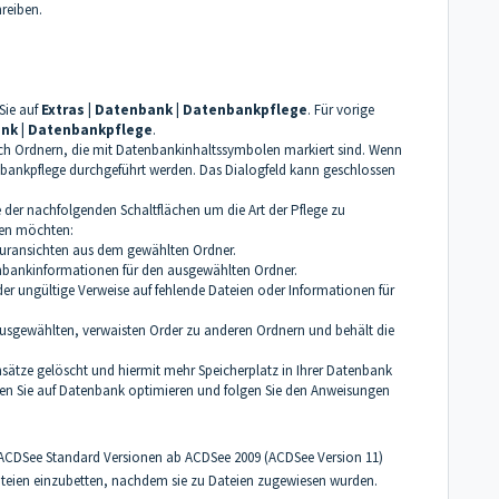
reiben.
Sie auf
Extras | Datenbank | Datenbankpflege
. Für vorige
nk | Datenbankpflege
.
ch Ordnern, die mit Datenbankinhaltssymbolen markiert sind. Wenn
nbankpflege durchgeführt werden. Das Dialogfeld kann geschlossen
e der nachfolgenden Schaltflächen um die Art der Pflege zu
ren möchten:
aturansichten aus dem gewählten Ordner.
tenbankinformationen für den ausgewählten Ordner.
oder ungültige Verweise auf fehlende Dateien oder Informationen für
ausgewählten, verwaisten Order zu anderen Ordnern und behält die
sätze gelöscht und hiermit mehr Speicherplatz in Ihrer Datenbank
ken Sie auf Datenbank optimieren und folgen Sie den Anweisungen
ACDSee Standard Versionen ab ACDSee 2009 (ACDSee Version 11)
teien einzubetten, nachdem sie zu Dateien zugewiesen wurden.