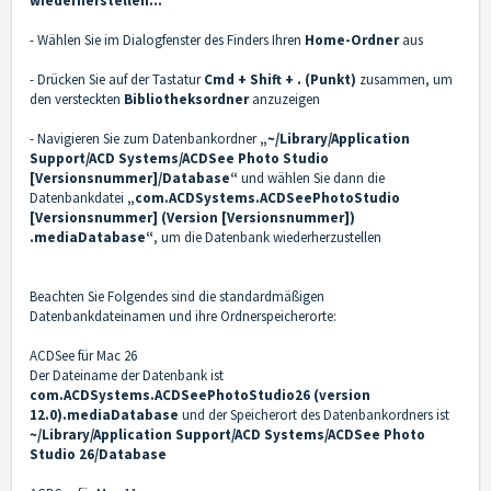
wiederherstellen…
- Wählen Sie im Dialogfenster des Finders Ihren
Home-Ordner
aus
- Drücken Sie auf der Tastatur
Cmd + Shift + . (Punkt)
zusammen, um
den versteckten
Bibliotheksordner
anzuzeigen
- Navigieren Sie zum Datenbankordner
„~/Library/Application
Support/ACD Systems/ACDSee Photo Studio
[Versionsnummer]/Database“
und wählen Sie dann die
Datenbankdatei
„com.ACDSystems.ACDSeePhotoStudio
[Versionsnummer] (Version [Versionsnummer])
.mediaDatabase“
, um die Datenbank wiederherzustellen
Beachten Sie Folgendes sind die standardmäßigen
Datenbankdateinamen und ihre Ordnerspeicherorte:
ACDSee für Mac 26
Der Dateiname der Datenbank ist
com.ACDSystems.ACDSeePhotoStudio26 (version
12.0).mediaDatabase
und der Speicherort des Datenbankordners ist
~/Library/Application Support/ACD Systems/ACDSee Photo
Studio 26/Database