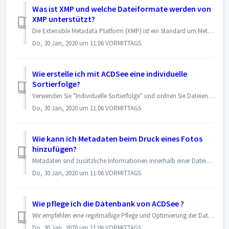
Was ist XMP und welche Dateiformate werden von
XMP unterstützt?
Die Extensible Metadata Platform (XMP) ist ein Standard um Metadaten (seien sie standardisiert oder proprietär) zu erfassen, abzuspeichern und weiterzugeben....
Do, 30 Jan, 2020 um 11:06 VORMITTAGS
Wie erstelle ich mit ACDSee eine individuelle
Sortierfolge?
Verwenden Sie "Individuelle Sortierfolge" und ordnen Sie Dateien im Dateilistenfenster nach eigenem Bedarf an. Wenn Sie die individuelle Sortierfol...
Do, 30 Jan, 2020 um 11:06 VORMITTAGS
Wie kann ich Metadaten beim Druck eines Fotos
hinzufügen?
Metadaten sind zusätzliche Informationen innerhalb einer Datei. Zum Beispiel können Digitalfotos Informationen zur Kamera, Aufnahmedatum, Fotogröße usw. enth...
Do, 30 Jan, 2020 um 11:06 VORMITTAGS
Wie pflege ich die Datenbank von ACDSee ?
Wir empfehlen eine regelmäßige Pflege und Optimierung der Datenbank um Festplattenspeicher zu sparen, nicht gebrauchte und überflüssige Informationen zu entf...
Do, 30 Jan, 2020 um 11:06 VORMITTAGS