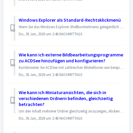
Windows Explorer als Standard-Rechtsklickmenü
Wenn Sie das Windows Explorer Shellkontextmenü gelegentlich nutzen wollen, wenn Sie in ACDSee auf eine Miniaturansicht rechtsklicken, dann können Sie die Ums...
Do, 30 Jan, 2020 um 2:46 NACHMITTAGS
Wie kann ich externe Bildbearbeitungsprogramme
zu ACDSee hinzufügen und konfigurieren?
Kombinieren Sie ACDSee mit zahlreichen Bildeditoren wie beispielsweise Canvas und legen Sie fest, welcher Bildeditor standardmäßig von ACDSee geöffnet werden...
Do, 30 Jan, 2020 um 2:46 NACHMITTAGS
Wie kann ich Miniaturansichten, die sich in
verschiedenen Ordnern befinden, gleichzeitig
betrachten?
Um den Inhalt mehrerer Ordner gleichzeitig anzuzeigen, klicken Sie die Pfeile der gewünschten Ordner, die sich im Ordnerbaum links von den Ordnernamen befind...
Do, 30 Jan, 2020 um 2:46 NACHMITTAGS