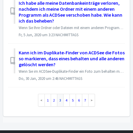
Ich habe alle meine Datenbankeinträge verloren,
nachdem ich meine Ordner mit einem anderen
Programm als ACDSee verschoben habe. Wie kann
ich das beheben?
Wenn Sie Ihre Ordner oder Dateien mit einem anderen Programm als ACDSee verschoben haben, sind höchstwahrscheinlich so genannte verwaiste Ordner/Dateien ent...
Fr, 5 Jun, 2020 um 3:23 NACHMITTAGS
Kann ich im Duplikate-Finder von ACDSee die Fotos
so markieren, dass eines behalten und alle anderen
gelöscht werden?
Wenn Sie im ACDSee-Duplikate-Finder ein Foto zum behalten markieren wollen, alle anderen jedoch gelöscht werden sollen, gehen Sie wie folgt vor: Mark...
Do, 30 Jan, 2020 um 2:46 NACHMITTAGS
1
2
3
4
5
6
7